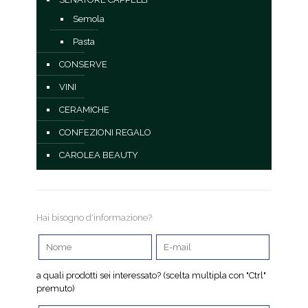
Semola
Pasta
CONSERVE
VINI
CERAMICHE
CONFEZIONI REGALO
CAROLEA BEAUTY
Hai bisogno d'informazione?
a quali prodotti sei interessato? (scelta multipla con "Ctrl"
premuto)