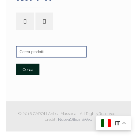
Cerca
© 2018 CAROLI Antica Masseria - All Rights Reserved. -
credit :
NuovaOfficinaWeb
IT