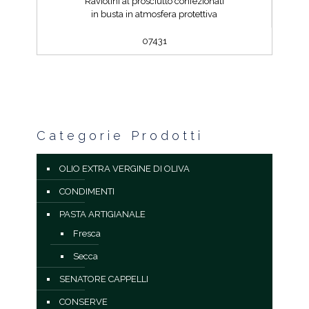
Raviolini al prosciutto confezionati
in busta in atmosfera protettiva
07431
Categorie Prodotti
OLIO EXTRA VERGINE DI OLIVA
CONDIMENTI
PASTA ARTIGIANALE
Fresca
Secca
SENATORE CAPPELLI
CONSERVE