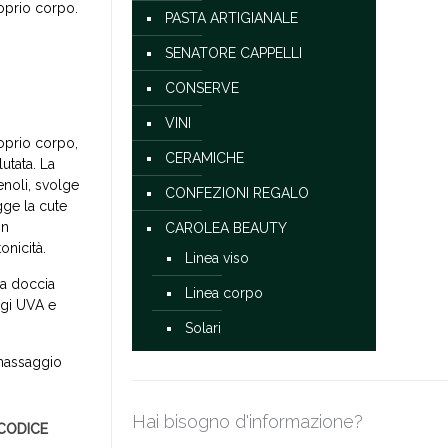
oprio corpo.
PASTA ARTIGIANALE
SENATORE CAPPELLI
CONSERVE
VINI
oprio corpo,
CERAMICHE
utata. La
fenoli, svolge
CONFEZIONI REGALO
gge la cute
in
CAROLEA BEAUTY
onicità.
Linea viso
la doccia
Linea corpo
ggi UVA e
Solari
 massaggio
Hai bisogno d'informazione?
CODICE