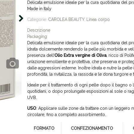
Delicata emulsione ideale per la cura quotidiana del pr
Made in Italy
Categorie:
CAROLEA BEAUTY
,
Linea corpo
Descrizione
Packaging
Delicata emulsione ideale per la cura quotidiana del pr
idrata dolcemente rendendo la pelle più morbida e vell
presenza dell’
Olio Extra vergine di Oliva
, ricco di Poli
un’azione emolliente e protettiva, che preserva e prote
dalle aggressioni esterne. Inoltre idrata e nutre la pelle 
profondità, la rivitalizza, la rassoda e le dona turgore e t
Ideale per il trattamento di ogni pelle dopo il bagno o 
quotidiani, o dopo prolungate esposizioni al sole o ra
UVB.
USO
: Applicare sulle zone da trattare con un leggero
circolare, fino a completo assorbimento.
FORMATO
CONFEZIONAMENTO